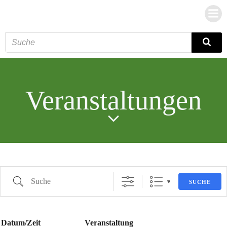
Zum
Inhalt
springen
Veranstaltungen
Suche
SUCHE
Datum/Zeit
Veranstaltung