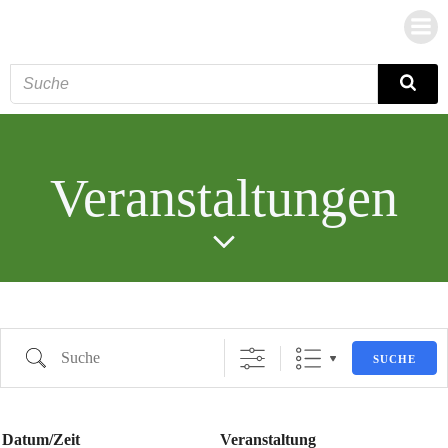
Zum
Inhalt
springen
Veranstaltungen
Suche
SUCHE
Datum/Zeit
Veranstaltung