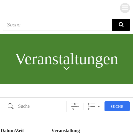
Zum
Inhalt
springen
Veranstaltungen
Suche
SUCHE
Datum/Zeit
Veranstaltung