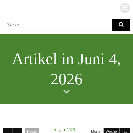
Zum
Inhalt
springen
Artikel in Juni 4,
2026
August 2026
Heute
Monat
Woche
Tag