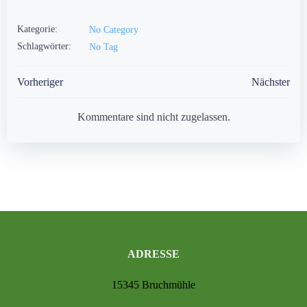
Kategorie:
No Category
Schlagwörter:
No Tag
Post
Post
Vorheriger
Nächster
navigation
navigation
Kommentare sind nicht zugelassen.
ADRESSE
15345 Bruchmühle