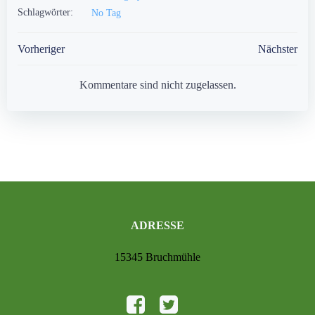
Schlagwörter:
No Tag
Post
Post
Vorheriger
Nächster
navigation
navigation
Kommentare sind nicht zugelassen.
ADRESSE
15345 Bruchmühle