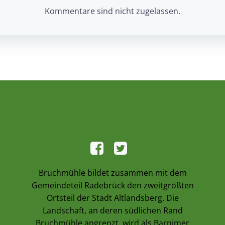
navigation
Kommentare sind nicht zugelassen.
Bruchmühle bildet zusammen mit dem
Gemeindeteil Radebrück den zweitgrößten
Ortsteil der Stadt Altlandsberg. Die
Landschaft, an deren südlichen Rand
Bruchmühle angrenzt, wird als Barnimer