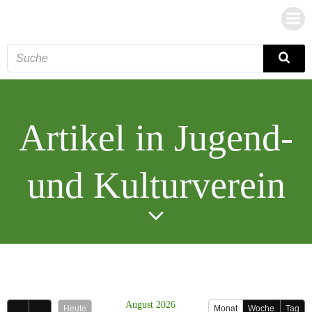
Zum
Inhalt
springen
Artikel in Jugend-
und Kulturverein
August 2026
Heute
Monat
Woche
Tag