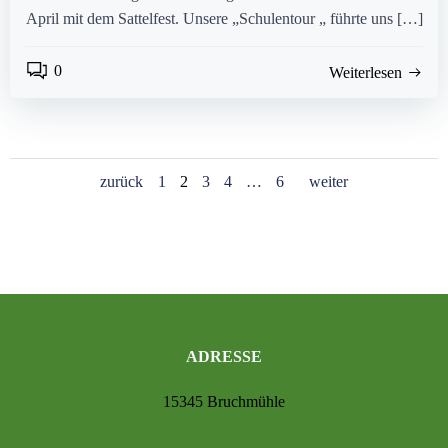
April mit dem Sattelfest. Unsere „Schulentour „ führte uns […]
0
Weiterlesen
Posts
Posts
Posts
Page
Page
Page
Page
Page
zurück
1
2
3
4
…
6
weiter
navigation
navigation
navigat
ADRESSE
15345 Bruchmühle